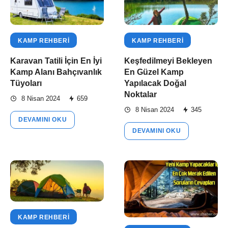
KAMP REHBERI
KAMP REHBERI
Karavan Tatili İçin En İyi
Keşfedilmeyi Bekleyen
Kamp Alanı Bahçıvanlık
En Güzel Kamp
Tüyoları
Yapılacak Doğal
Noktalar
8 Nisan 2024
659
8 Nisan 2024
345
DEVAMINI OKU
DEVAMINI OKU
KAMP REHBERI