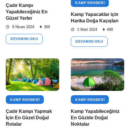
KAMP REHBERI
Çadır Kampı
Yapabileceğiniz En
Kamp Yapacaklar için
Güzel Yerler
Harika Doğa Kaçışları
8 Nisan 2024
369
2 Mart 2024
498
DEVAMINI OKU
DEVAMINI OKU
KAMP REHBERI
KAMP REHBERI
Çadır Kampı Yapmak
Kamp Yapabileceğiniz
İçin En Güzel Doğal
En Güzide Doğal
Rotalar
Noktalar