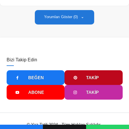
Yorumları Göster (0)
Bizi Takip Edin
BEĞEN
TAKIP
ABONE
TAKIP
©
Yaz Tatili
2024 - Tüm Hakları Saklıdır.