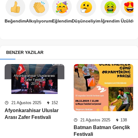
Beğendim
Alkışlıyorum
Eğlendim
Düşünceliyim
İğrendim
Üzüldü
BENZER YAZILAR
21 Ağustos 2025
152
Afyonkarahisar Uluslar
Arası Zafer Festivali
21 Ağustos 2025
138
Batman Batman Gençlik
Festivali