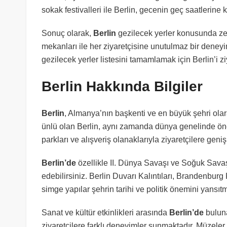
sokak festivalleri ile Berlin, gecenin geç saatlerine 
Sonuç olarak,
Berlin
gezilecek yerler konusunda zen
mekanları ile her ziyaretçisine unutulmaz bir deneyi
gezilecek yerler listesini tamamlamak için Berlin’i zi
Berlin Hakkında Bilgiler
Berlin
, Almanya’nın başkenti ve en büyük şehri olarak 
ünlü olan Berlin, aynı zamanda dünya genelinde öneml
parkları ve alışveriş olanaklarıyla ziyaretçilere geni
Berlin’de
özellikle II. Dünya Savaşı ve Soğuk Savaş 
edebilirsiniz. Berlin Duvarı Kalıntıları, Brandenbur
simge yapılar şehrin tarihi ve politik önemini yansıtm
Sanat ve kültür etkinlikleri arasında
Berlin’de
buluna
ziyaretçilere farklı deneyimler sunmaktadır. Müzeler