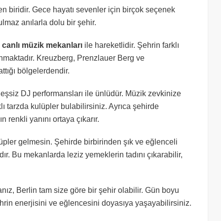
n biridir. Gece hayatı sevenler için birçok seçenek
maz anılarla dolu bir şehir.
e canlı müzik mekanları
ile hareketlidir. Şehrin farklı
unmaktadır. Kreuzberg, Prenzlauer Berg ve
ttığı bölgelerdendir.
 eşsiz DJ performansları ile ünlüdür. Müzik zevkinize
klı tarzda kulüpler bulabilirsiniz. Ayrıca şehirde
n renkli yanını ortaya çıkarır.
pler gelmesin. Şehirde birbirinden şık ve eğlenceli
r. Bu mekanlarda leziz yemeklerin tadını çıkarabilir,
nız, Berlin tam size göre bir şehir olabilir. Gün boyu
ehrin enerjisini ve eğlencesini doyasıya yaşayabilirsiniz.