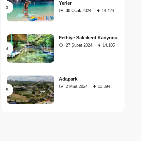
Yerler
30 Ocak 2024
14.424
Fethiye Saklıkent Kanyonu
27 Şubat 2024
14.105
Adapark
2 Mart 2024
13.394