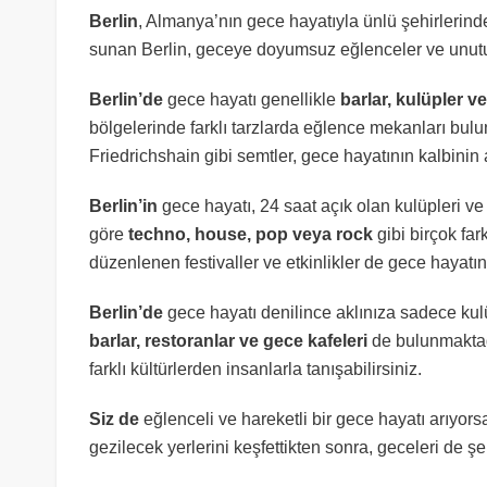
Berlin
, Almanya’nın gece hayatıyla ünlü şehirlerinde
sunan Berlin, geceye doyumsuz eğlenceler ve unutul
Berlin’de
gece hayatı genellikle
barlar, kulüpler v
bölgelerinde farklı tarzlarda eğlence mekanları bul
Friedrichshain gibi semtler, gece hayatının kalbinin a
Berlin’in
gece hayatı, 24 saat açık olan kulüpleri ve
göre
techno, house, pop veya rock
gibi birçok far
düzenlenen festivaller ve etkinlikler de gece hayatını
Berlin’de
gece hayatı denilince aklınıza sadece kulü
barlar, restoranlar ve gece kafeleri
de bulunmaktadı
farklı kültürlerden insanlarla tanışabilirsiniz.
Siz de
eğlenceli ve hareketli bir gece hayatı arıyorsa
gezilecek yerlerini keşfettikten sonra, geceleri de ş