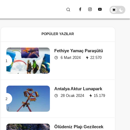
POPÜLER YAZILAR
Fethiye Yamaç Paraşütü
6 Mart 2024
22.570
Antalya Aktur Lunapark
28 Ocak 2024
15.179
Ölüdeniz Plajı Gezilecek