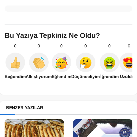
Bu Yazıya Tepkiniz Ne Oldu?
0
0
0
0
0
0
Beğendim
Alkışlıyorum
Eğlendim
Düşünceliyim
İğrendim
Üzüldü
BENZER YAZILAR