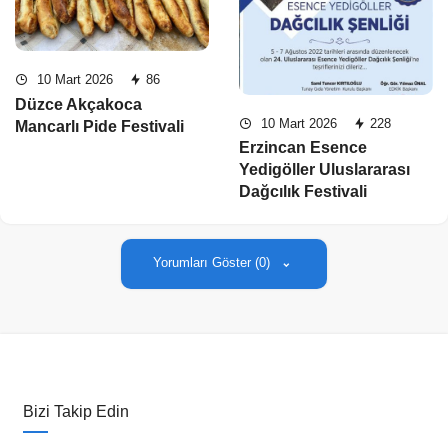
10 Mart 2026
86
Düzce Akçakoca
10 Mart 2026
228
Mancarlı Pide Festivali
Erzincan Esence
Yedigöller Uluslararası
Dağcılık Festivali
Yorumları Göster (0)
Bizi Takip Edin