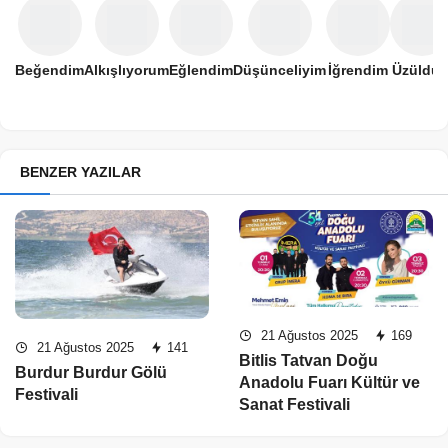
Beğendim
Alkışlıyorum
Eğlendim
Düşünceliyim
İğrendim
Üzüldü
BENZER YAZILAR
21 Ağustos 2025
169
21 Ağustos 2025
141
Bitlis Tatvan Doğu
Burdur Burdur Gölü
Anadolu Fuarı Kültür ve
Festivali
Sanat Festivali