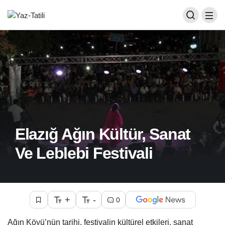
Elazığ Ağın Kültür, Sanat
Ve Leblebi Festivali
+
-
0
Ağın Köyü’nün tarihi, festivalin kültürel etkileri, sanat