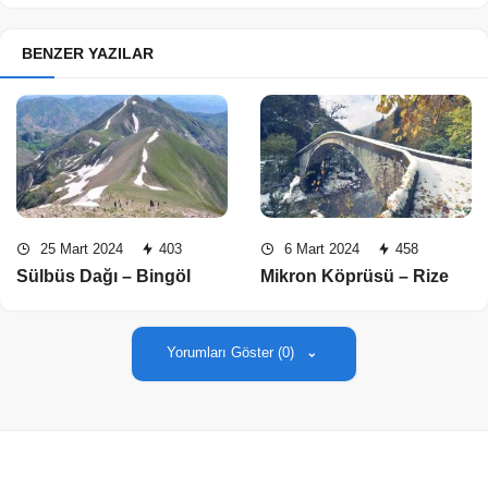
BENZER YAZILAR
25 Mart 2024
403
6 Mart 2024
458
Sülbüs Dağı – Bingöl
Mikron Köprüsü – Rize
Yorumları Göster (0)