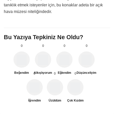
tanıklık etmek isteyenler için, bu konaklar adeta bir açık
hava müzesi niteliğindedir.
Bu Yazıya Tepkiniz Ne Oldu?
0
0
0
0
Beğendim
Alkışlıyorum
Eğlendim
Düşünceliyim
0
0
0
İğrendim
Üzüldüm
Çok Kızdım