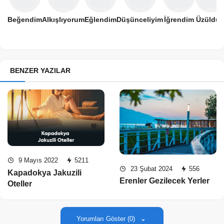
Beğendim
Alkışlıyorum
Eğlendim
Düşünceliyim
İğrendim
Üzüldü
BENZER YAZILAR
9 Mayıs 2022
5211
23 Şubat 2024
556
Kapadokya Jakuzili
Erenler Gezilecek Yerler
Oteller
Yorumları Göster (0)