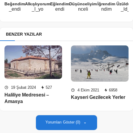
Beğendim
Alkışlıyorum
Eğlendim
Düşünceliyim
İğrendim
Üzüldü
BENZER YAZILAR
19 Şubat 2024
527
4 Ekim 2021
6958
Haliliye Medresesi –
Kayseri Gezilecek Yerler
Amasya
Yorumları Göster (0)