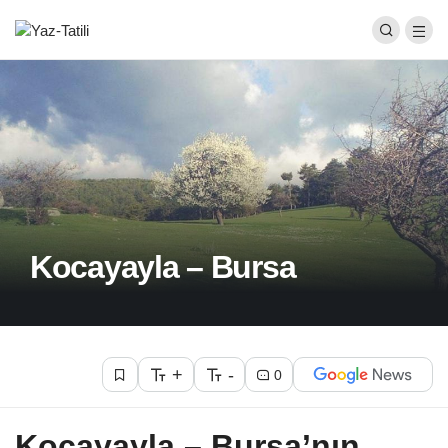
Kocayayla – Bursa
+
-
0
Kocayayla – Bursa’nın