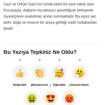
Gazi ve Orhan Gazi’nin izinde tarihi bir yere sahip olan
Kocayayla, doğanın kucaklayıcı güzelliğiyle birleşerek
ziyaretçilere unutulmaz anılar sunmaktadır. Bu eşsiz yer,
tarih, doğa ve insanın bir araya geldiği nadir noktalardan
biridir.
Bu Yazıya Tepkiniz Ne Oldu?
0
0
0
0
Beğendim
Alkışlıyorum
Eğlendim
Düşünceliyim
0
0
0