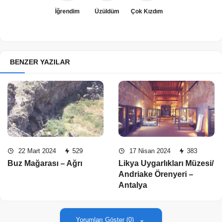
İğrendim
Üzüldüm
Çok Kızdım
BENZER YAZILAR
22 Mart 2024
529
17 Nisan 2024
383
Buz Mağarası – Ağrı
Likya Uygarlıkları Müzesi/
Andriake Örenyeri –
Antalya
Yorumları Göster (0)