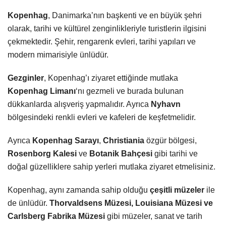
Kopenhag
, Danimarka’nın başkenti ve en büyük şehri
olarak, tarihi ve kültürel zenginlikleriyle turistlerin ilgisini
çekmektedir. Şehir, rengarenk evleri, tarihi yapıları ve
modern mimarisiyle ünlüdür.
Gezginler
, Kopenhag’ı ziyaret ettiğinde mutlaka
Kopenhag Limanı
‘nı gezmeli ve burada bulunan
dükkanlarda alışveriş yapmalıdır. Ayrıca
Nyhavn
bölgesindeki renkli evleri ve kafeleri de keşfetmelidir.
Ayrıca
Kopenhag Sarayı
,
Christiania
özgür bölgesi,
Rosenborg Kalesi
ve
Botanik Bahçesi
gibi tarihi ve
doğal güzelliklere sahip yerleri mutlaka ziyaret etmelisiniz.
Kopenhag, aynı zamanda sahip olduğu
çeşitli müzeler
ile
de ünlüdür.
Thorvaldsens Müzesi, Louisiana Müzesi ve
Carlsberg Fabrika Müzesi
gibi müzeler, sanat ve tarih