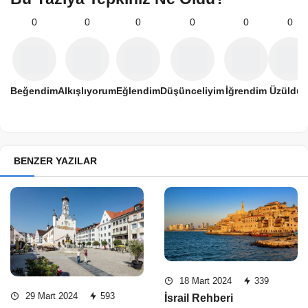
0
0
0
0
0
0
Beğendim
Alkışlıyorum
Eğlendim
Düşünceliyim
İğrendim
Üzüldü
BENZER YAZILAR
18 Mart 2024
339
29 Mart 2024
593
İsrail Rehberi