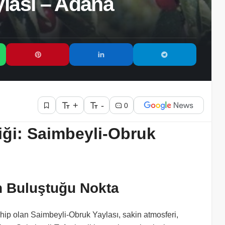
lası – Adana
+
-
0
iği: Saimbeyli-Obruk
ın Buluştuğu Nokta
ahip olan Saimbeyli-Obruk Yaylası, sakin atmosferi,