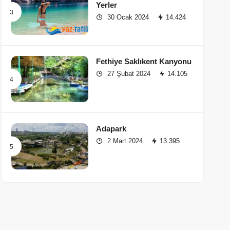
Yerler
30 Ocak 2024
14.424
Fethiye Saklıkent Kanyonu
27 Şubat 2024
14.105
Adapark
2 Mart 2024
13.395