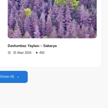
Davlumbaz Yaylası – Sakarya
25 Mart 2024
450
 Göster (0)