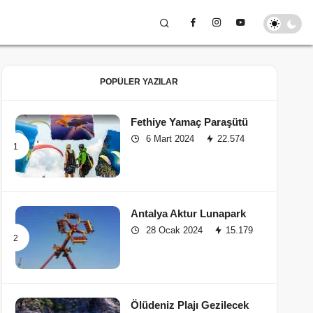
POPÜLER YAZILAR
Fethiye Yamaç Paraşütü
6 Mart 2024
22.574
Antalya Aktur Lunapark
28 Ocak 2024
15.179
Ölüdeniz Plajı Gezilecek