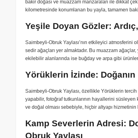
bakir doğası ve muazzam manzaraları ile dikkat çek
kilometresinde konumlanan bu yayla, tamamen bakir 
Yeşile Doyan Gözler: Ardıç
Saimbeyli-Obruk Yaylası’nın etkileyici atmosferini o
sedir ağaçları yer almaktadır. Bu muazzam ağaçlar, 
ekilebilir alanlarında ise buğday ve arpa gibi ürünler
Yörüklerin İzinde: Doğanı
Saimbeyli-Obruk Yaylası, özellikle Yörüklerin tercih 
yapabilir, fotoğraf tutkunlarının hayallerini süsleye
ve doğal olması sebebiyle, hiçbir altyapı hizmetin
Kamp Severlerin Adresi: D
Obruk Yaylası