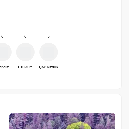
0
0
0
rendim
Üzüldüm
Çok Kızdım