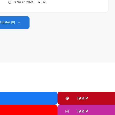
8 Nisan 2024
325
 Göster (0)
TAKIP
TAKIP