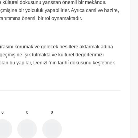
ve kültürel dokusunu yansıtan önemli bir mekândır.
eçmişine bir yolculuk yapabilirler. Ayrıca cami ve hazire,
 tanıtımına önemli bir rol oynamaktadır.
mirasını korumak ve gelecek nesillere aktarmak adına
geçmişine ışık tutmakta ve kültürel değerlerimizi
olan bu yapılar, Denizli’nin tarihî dokusunu keşfetmek
0
0
0