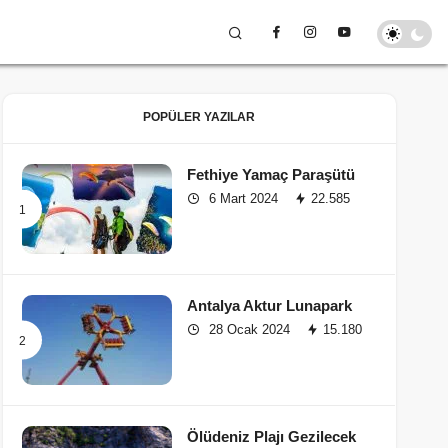
POPÜLER YAZILAR
Fethiye Yamaç Paraşütü
6 Mart 2024
22.585
Antalya Aktur Lunapark
28 Ocak 2024
15.180
Ölüdeniz Plajı Gezilecek