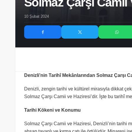
Solmaz Çarşı Camii V
10 Şubat 2024
Denizli’nin Tarihî Mekânlarından Solmaz Çarşı Ca
Denizli, zengin tarihi ve kültürel mirasıyla dikkat çek
Solmaz Çarşı Camii ve Haziresi’dir. İşte bu tarihî me
Tarihi Kökeni ve Konumu
Solmaz Çarşı Camii ve Haziresi, Denizli’nin tarihi m
ahşap tavanlı ve kırma çatı ile örtülüdür. Minaresi i