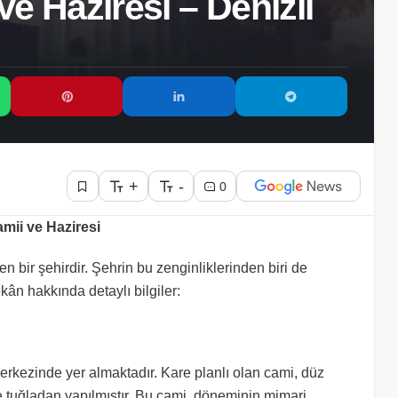
e Haziresi – Denizli
+
-
0
mii ve Haziresi
en bir şehirdir. Şehrin bu zenginliklerinden biri de
kân hakkında detaylı bilgiler:
erkezinde yer almaktadır. Kare planlı olan cami, düz
se tuğladan yapılmıştır. Bu cami, döneminin mimari