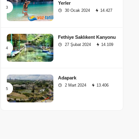
Yerler
30 Ocak 2024
14.427
Fethiye Saklıkent Kanyonu
27 Şubat 2024
14.109
Adapark
2 Mart 2024
13.406