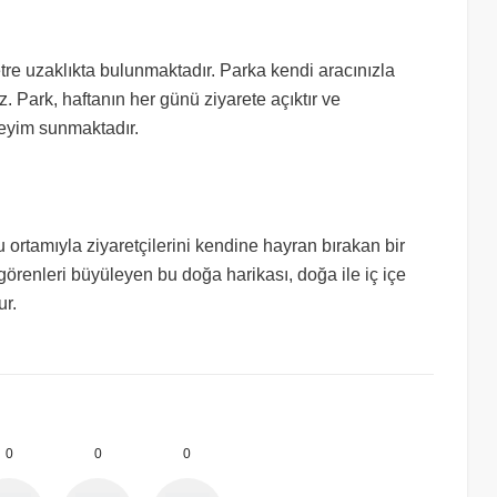
tre uzaklıkta bulunmaktadır. Parka kendi aracınızla
iz. Park, haftanın her günü ziyarete açıktır ve
neyim sunmaktadır.
u ortamıyla ziyaretçilerini kendine hayran bırakan bir
örenleri büyüleyen bu doğa harikası, doğa ile iç içe
ur.
0
0
0