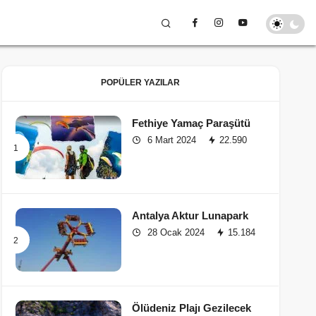
POPÜLER YAZILAR
Fethiye Yamaç Paraşütü
6 Mart 2024
22.590
Antalya Aktur Lunapark
28 Ocak 2024
15.184
Ölüdeniz Plajı Gezilecek