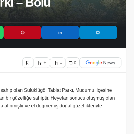
rkı – Bolu
+
-
0
e sahip olan Sülüklügöl Tabiat Parkı, Mudurnu ilçesine
ran bir güzelliğe sahiptir. Heyelan sonucu oluşmuş olan
a alınmıştır ve el değmemiş doğal güzellikleriyle