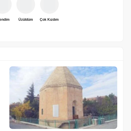
rendim
Üzüldüm
Çok Kızdım