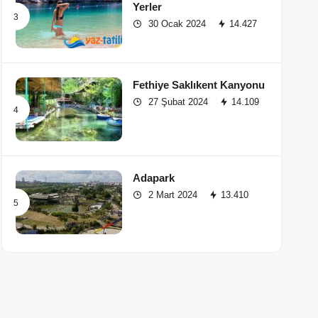
Yerler
30 Ocak 2024
14.427
Fethiye Saklıkent Kanyonu
27 Şubat 2024
14.109
Adapark
2 Mart 2024
13.410