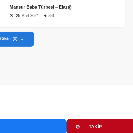
Mansur Baba Türbesi – Elazığ
25 Mart 2024
381
 Göster (0)
TAKIP