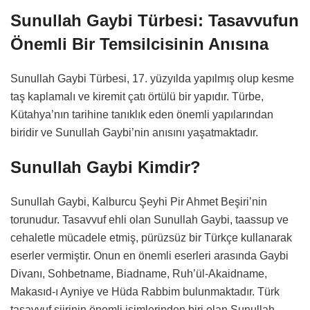
Sunullah Gaybi Türbesi: Tasavvufun
Önemli Bir Temsilcisinin Anısına
Sunullah Gaybi Türbesi, 17. yüzyılda yapılmış olup kesme
taş kaplamalı ve kiremit çatı örtülü bir yapıdır. Türbe,
Kütahya’nın tarihine tanıklık eden önemli yapılarından
biridir ve Sunullah Gaybi’nin anısını yaşatmaktadır.
Sunullah Gaybi Kimdir?
Sunullah Gaybi, Kalburcu Şeyhi Pir Ahmet Beşiri’nin
torunudur. Tasavvuf ehli olan Sunullah Gaybi, taassup ve
cehaletle mücadele etmiş, pürüzsüz bir Türkçe kullanarak
eserler vermiştir. Onun en önemli eserleri arasında Gaybi
Divanı, Sohbetname, Biadname, Ruh’ül-Akaidname,
Makasıd-ı Ayniye ve Hüda Rabbim bulunmaktadır. Türk
tasavvuf şiirinin önemli isimlerinden biri olan Sunullah