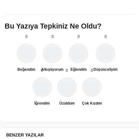
Bu Yazıya Tepkiniz Ne Oldu?
0
0
0
0
Beğendim
Alkışlıyorum
Eğlendim
Düşünceliyim
0
0
0
İğrendim
Üzüldüm
Çok Kızdım
BENZER YAZILAR