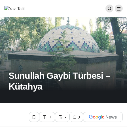
Sunullah Gaybi Türbesi –
Kütahya
+
-
0