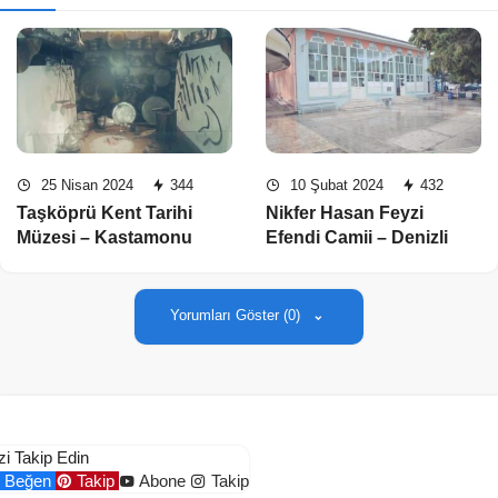
25 Nisan 2024
344
10 Şubat 2024
432
Taşköprü Kent Tarihi
Nikfer Hasan Feyzi
Müzesi – Kastamonu
Efendi Camii – Denizli
Yorumları Göster (0)
zi Takip Edin
Beğen
Takip
Abone
Takip