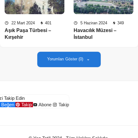
22 Mart 2024
401
5 Haziran 2024
349
Aşık Paşa Türbesi –
Havacılık Müzesi –
Kırşehir
İstanbul
Yorumları Göster (0)
zi Takip Edin
Beğen
Takip
Abone
Takip