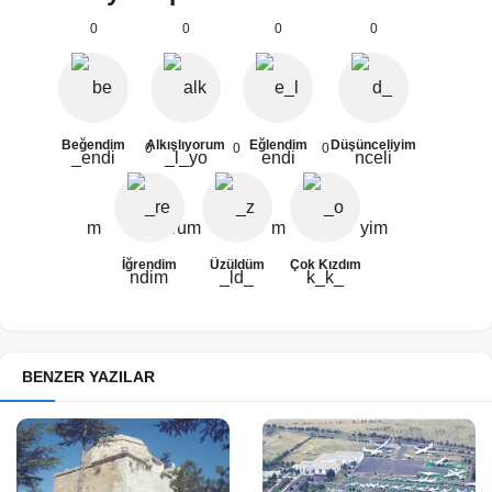
0
0
0
0
Beğendim
Alkışlıyorum
Eğlendim
Düşünceliyim
0
0
0
İğrendim
Üzüldüm
Çok Kızdım
BENZER YAZILAR