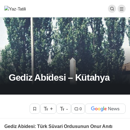
Gediz Abidesi – Kütahya
+
-
0
Gediz Abidesi: Türk Süvari Ordusunun Onur Anıtı