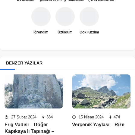
0
0
0
İğrendim
Üzüldüm
Çok Kızdım
BENZER YAZILAR
27 Şubat 2024
384
15 Nisan 2024
474
Frig Vadisi – Döğer
Verçenik Yaylası – Rize
Kapıkaya Iı Tapınağı –