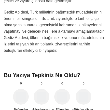
çekici ve ziyaretçi dostu hale getirmiştir.
Gediz Abidesi, Türk milletinin bağımsızlık mücadelesinin
önemli bir simgesidir. Bu anıt, ziyaretçilere tarihle iç içe
olma şansı sunarak, geçmişteki kahramanlık hikayelerini
yaşatmayı ve gelecek nesillere aktarmayı amaçlamaktadır.
Gediz Abidesi, ülkenin bağımsızlık ve onur mücadelesinin
izlerini taşıyan bir anıt olarak, ziyaretçilerini tarihle
buluşturan etkileyici bir yapıdır.
Bu Yazıya Tepkiniz Ne Oldu?
0
0
0
0
Beğendim
Alkışlıyorum
Eğlendim
Düşünceliyim