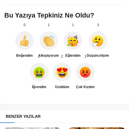
Bu Yazıya Tepkiniz Ne Oldu?
0
1
1
3
Beğendim
Alkışlıyorum
Eğlendim
Düşünceliyim
1
2
1
İğrendim
Üzüldüm
Çok Kızdım
BENZER YAZILAR