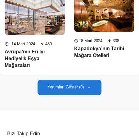
8 Mart 2024
338
14 Mart 2024
480
Kapadokya’nın Tarihi
Avrupa’nın En İyi
Mağara Otelleri
Hediyelik Eşya
Mağazaları
Yorumları Göster (0)
Bizi Takip Edin