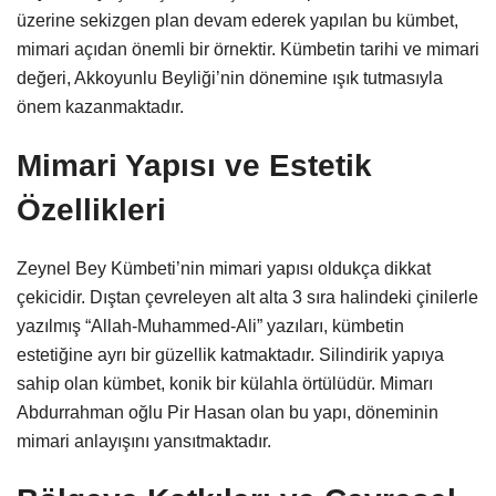
üzerine sekizgen plan devam ederek yapılan bu kümbet,
mimari açıdan önemli bir örnektir. Kümbetin tarihi ve mimari
değeri, Akkoyunlu Beyliği’nin dönemine ışık tutmasıyla
önem kazanmaktadır.
Mimari Yapısı ve Estetik
Özellikleri
Zeynel Bey Kümbeti’nin mimari yapısı oldukça dikkat
çekicidir. Dıştan çevreleyen alt alta 3 sıra halindeki çinilerle
yazılmış “Allah-Muhammed-Ali” yazıları, kümbetin
estetiğine ayrı bir güzellik katmaktadır. Silindirik yapıya
sahip olan kümbet, konik bir külahla örtülüdür. Mimarı
Abdurrahman oğlu Pir Hasan olan bu yapı, döneminin
mimari anlayışını yansıtmaktadır.