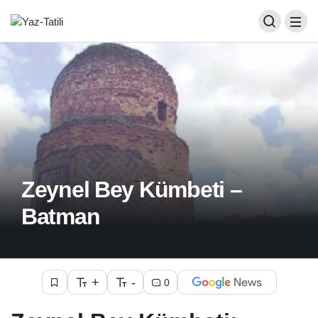
Zeynel Bey Kümbeti –
Batman
+
-
0