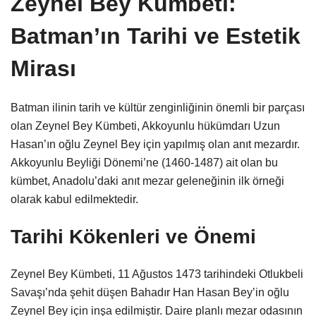
Zeynel Bey Kümbeti:
Batman’ın Tarihi ve Estetik
Mirası
Batman ilinin tarih ve kültür zenginliğinin önemli bir parçası
olan Zeynel Bey Kümbeti, Akkoyunlu hükümdarı Uzun
Hasan’ın oğlu Zeynel Bey için yapılmış olan anıt mezardır.
Akkoyunlu Beyliği Dönemi’ne (1460-1487) ait olan bu
kümbet, Anadolu’daki anıt mezar geleneğinin ilk örneği
olarak kabul edilmektedir.
Tarihi Kökenleri ve Önemi
Zeynel Bey Kümbeti, 11 Ağustos 1473 tarihindeki Otlukbeli
Savaşı’nda şehit düşen Bahadır Han Hasan Bey’in oğlu
Zeynel Bey için inşa edilmiştir. Daire planlı mezar odasının