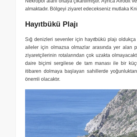
Nekropol alanı ortaya çıkartılmıştır. Ayrıca Afrodit 
almaktadır. Bölgeyi ziyaret edecekseniz mutlaka Kni
Hayıtbükü Plajı
Sığ denizleri sevenler için hayıtbükü plajı oldukç
aileler için olmazsa olmazlar arasında yer alan
ziyaretçilerinin rotalarından çok uzakta olmayaca
daire biçimi sergilese de tam manası ile bir küç
itibaren dolmaya başlayan sahillerde yoğunlukta
önemli olacaktır.