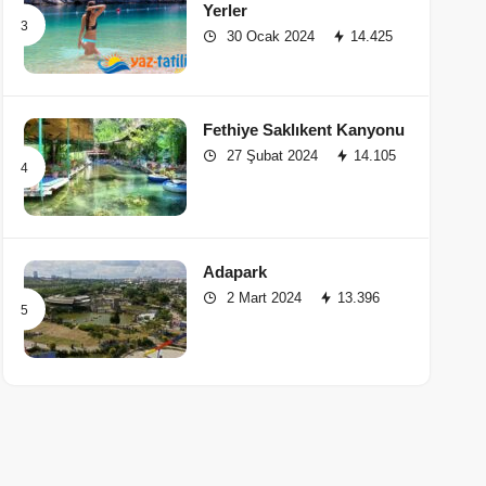
Yerler
30 Ocak 2024
14.425
Fethiye Saklıkent Kanyonu
27 Şubat 2024
14.105
Adapark
2 Mart 2024
13.396