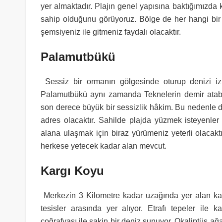
yer almaktadır. Plajın genel yapısına baktığımızda
sahip olduğunu görüyoruz. Bölge de her hangi bir 
şemsiyeniz ile gitmeniz faydalı olacaktır.
Palamutbükü
Sessiz bir ormanın gölgesinde oturup denizi iz
Palamutbükü aynı zamanda Teknelerin demir atabi
son derece büyük bir sessizlik hâkim. Bu nedenle do
adres olacaktır. Sahilde plajda yüzmek isteyenle
alana ulaşmak için biraz yürümeniz yeterli olacakt
herkese yetecek kadar alan mevcut.
Kargı Koyu
Merkezin 3 Kilometre kadar uzağında yer alan ka
tesisler arasında yer alıyor. Etrafı tepeler ile 
coğrafyası ile sakin bir deniz sunuyor. Okaliptüs ağaç