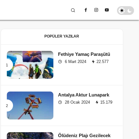
POPÜLER YAZILAR
Fethiye Yamaç Paraşütü
6 Mart 2024
22.577
Antalya Aktur Lunapark
28 Ocak 2024
15.179
Ölüdeniz Plajı Gezilecek