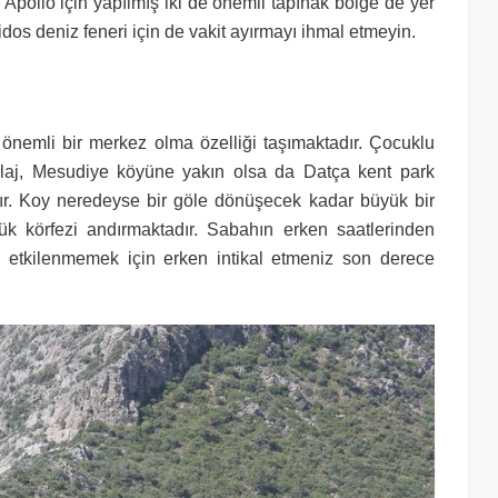
ve Apollo için yapılmış iki de önemli tapınak bölge de yer
dos deniz feneri için de vakit ayırmayı ihmal etmeyin.
a önemli bir merkez olma özelliği taşımaktadır. Çocuklu
 plaj, Mesudiye köyüne yakın olsa da Datça kent park
ktır. Koy neredeyse bir göle dönüşecek kadar büyük bir
ük körfezi andırmaktadır. Sabahın erken saatlerinden
n etkilenmemek için erken intikal etmeniz son derece