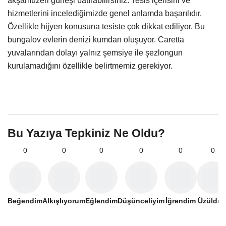
akşamüzeri güneşi batırabilirsiniz. Tesis içerisini ve
hizmetlerini incelediğimizde genel anlamda başarılıdır.
Özellikle hijyen konusuna tesiste çok dikkat ediliyor. Bu
bungalov evlerin denizi kumdan oluşuyor. Caretta
yuvalarından dolayı yalnız şemsiye ile şezlongun
kurulamadığını özellikle belirtmemiz gerekiyor.
Bu Yazıya Tepkiniz Ne Oldu?
0
0
0
0
0
0
Beğendim
Alkışlıyorum
Eğlendim
Düşünceliyim
İğrendim
Üzüldü