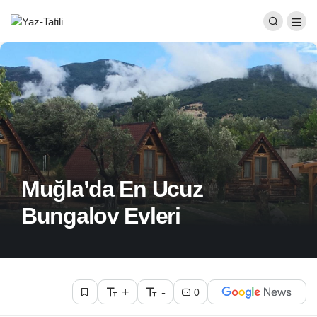
Muğla’da En Ucuz
Bungalov Evleri
+
-
0