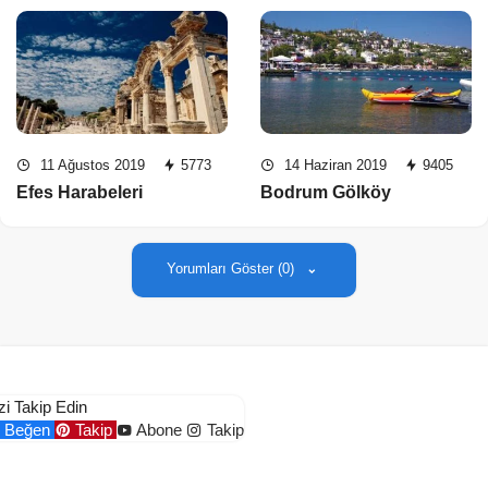
11 Ağustos 2019
5773
14 Haziran 2019
9405
Efes Harabeleri
Bodrum Gölköy
Yorumları Göster (0)
zi Takip Edin
Beğen
Takip
Abone
Takip