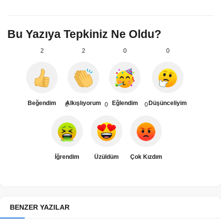
Bu Yazıya Tepkiniz Ne Oldu?
2
2
0
0
Beğendim
Alkışlıyorum
Eğlendim
Düşünceliyim
0
0
0
İğrendim
Üzüldüm
Çok Kızdım
BENZER YAZILAR