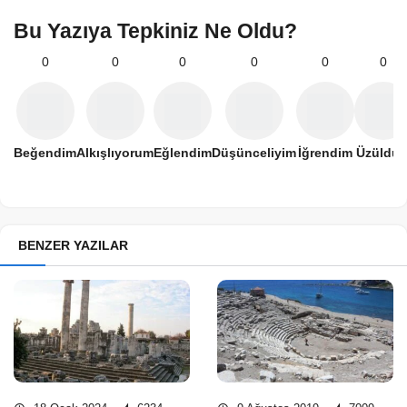
Bu Yazıya Tepkiniz Ne Oldu?
0
0
0
0
0
0
Beğendim
Alkışlıyorum
Eğlendim
Düşünceliyim
İğrendim
Üzüldü
BENZER YAZILAR