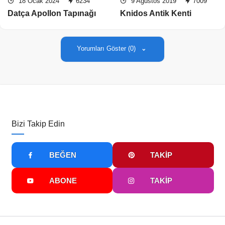
18 Ocak 2024
6234
9 Ağustos 2019
7009
Datça Apollon Tapınağı
Knidos Antik Kenti
Yorumları Göster (0)
Bizi Takip Edin
BEĞEN
TAKIP
ABONE
TAKIP